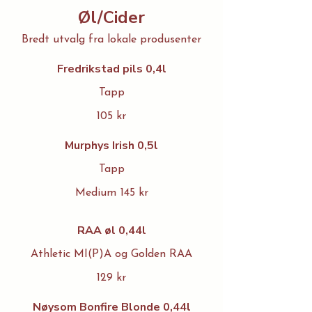
Øl/Cider
Bredt utvalg fra lokale produsenter
Fredrikstad pils 0,4l
Tapp
105 kr
Murphys Irish 0,5l
Tapp
Medium
145 kr
RAA øl 0,44l
Athletic MI(P)A og Golden RAA
129 kr
Nøysom Bonfire Blonde 0,44l